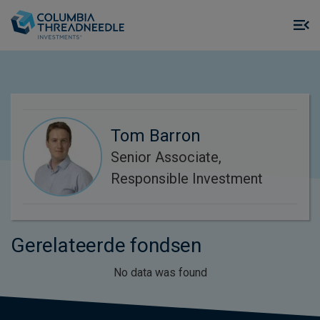
Skip to main content
M
m
o
Tom Barron
Senior Associate,
Responsible Investment
Gerelateerde fondsen
No data was found