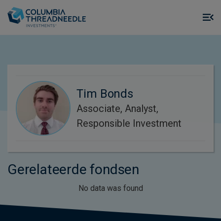
Skip to main content
M
m
o
Tim Bonds
Associate, Analyst,
Responsible Investment
Gerelateerde fondsen
No data was found