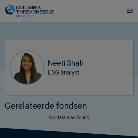
Skip to main content
M
m
o
Neeti Shah
ESG analyst
Gerelateerde fondsen
No data was found