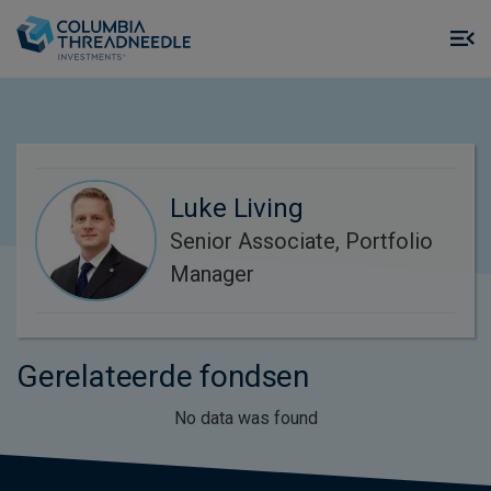
Skip to main content
M
m
o
Luke Living
Senior Associate, Portfolio
Manager
Gerelateerde fondsen
No data was found