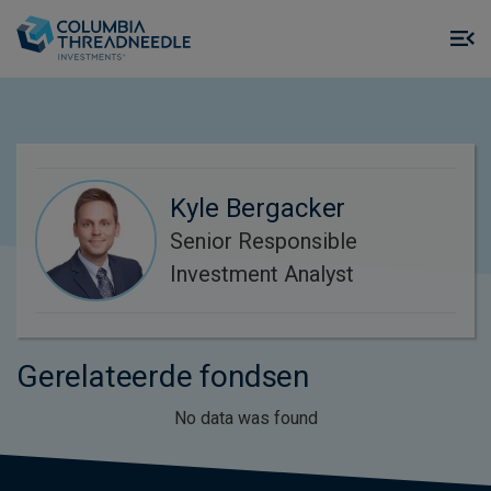
Skip to main content
M
m
o
Kyle Bergacker
Senior Responsible
Investment Analyst
Gerelateerde fondsen
No data was found