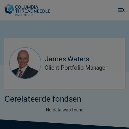
Skip to main content
M
m
o
James Waters
Client Portfolio Manager
Gerelateerde fondsen
No data was found