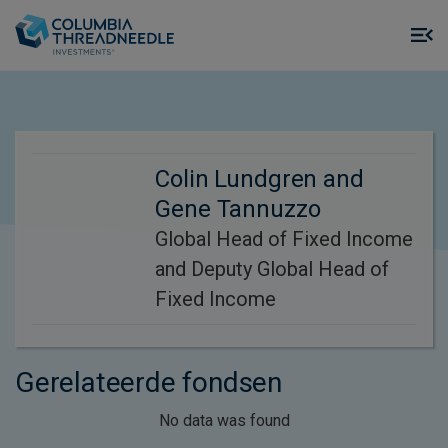
Skip to main content
M
m
o
Colin Lundgren and
Gene Tannuzzo
Global Head of Fixed Income
and Deputy Global Head of
Fixed Income
Gerelateerde fondsen
No data was found