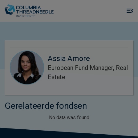
Skip to main content
M
m
o
Assia Amore
European Fund Manager, Real
Estate
Gerelateerde fondsen
No data was found