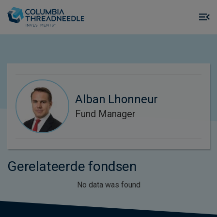
Skip to main content
M
m
o
Alban Lhonneur
Fund Manager
Gerelateerde fondsen
No data was found