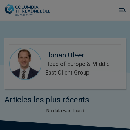
Skip to main content
M
m
o
Florian Uleer
Head of Europe & Middle
East Client Group
Articles les plus récents
No data was found