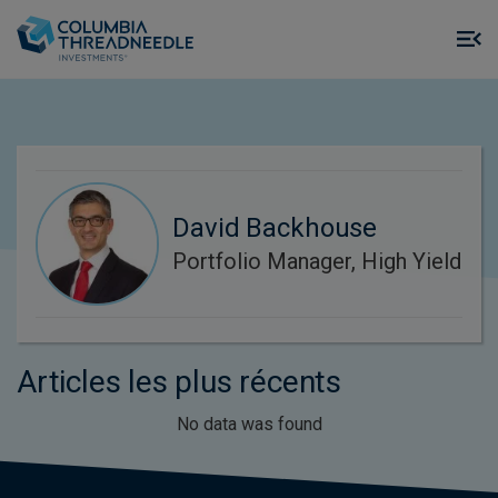
Skip to main content
M
m
o
David Backhouse
Portfolio Manager, High Yield
Articles les plus récents
No data was found