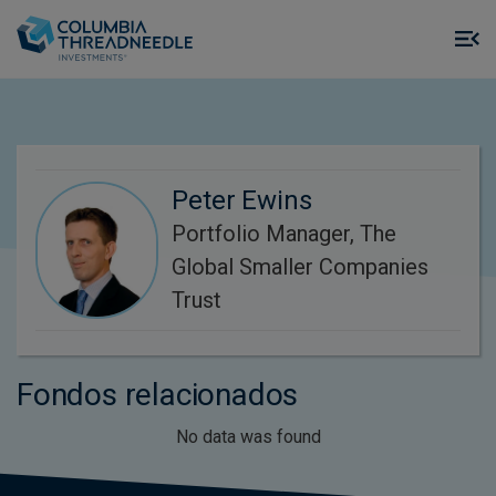
Skip to main content
M
m
o
Peter Ewins
Portfolio Manager, The
Global Smaller Companies
Trust
Fondos relacionados
No data was found