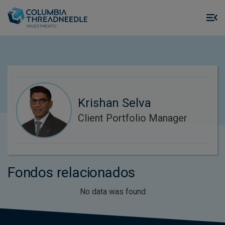
Skip to main content
M
m
o
Krishan Selva
Client Portfolio Manager
Fondos relacionados
No data was found